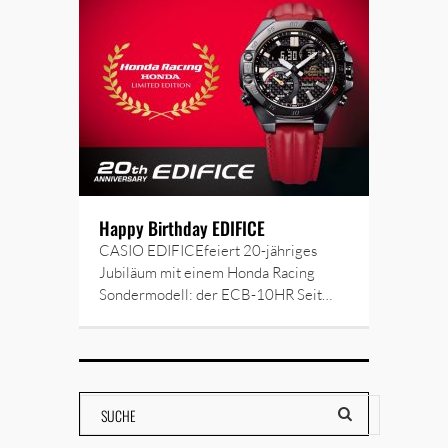
Happy Birthday EDIFICE
CASIO EDIFICEfeiert 20-jähriges
Jubiläum mit einem Honda Racing
Sondermodell: der ECB-10HR Seit…