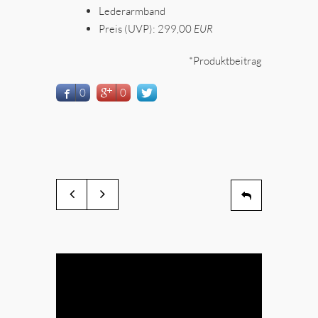
Lederarmband
Preis (UVP): 299,00
EUR
*Produktbeitrag
0
0