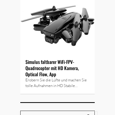
Simulus faltbarer WiFi-FPV-
Quadrocopter mit HD Kamera,
Optical Flow, App
Erobern Sie die Lüfte und machen Sie
tolle Aufnahmen in HD Stabile…