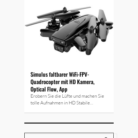
Simulus faltbarer WiFi-FPV-
Quadrocopter mit HD Kamera,
Optical Flow, App
Erobern Sie die Lüfte und machen Sie
tolle Aufnahmen in HD Stabile…