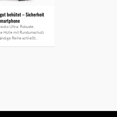
gut behütet – Sicherheit
Smartphone
sidio Ultra: Robuste,
ge Hülle mit Rundumschutz
tändige Reihe schließt…