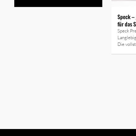
Speck – 
für das 
Speck Pre
Langlebi
Die volls