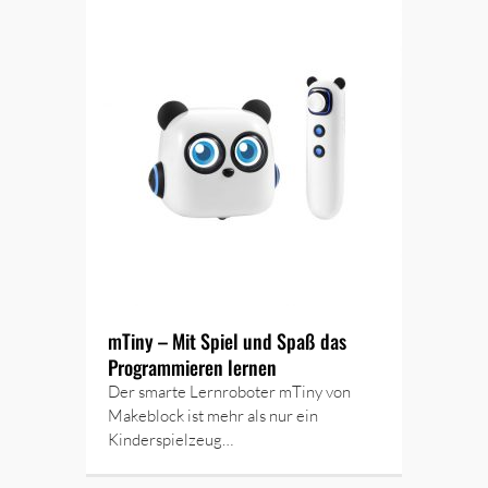
mTiny – Mit Spiel und Spaß das
Programmieren lernen
Der smarte Lernroboter mTiny von
Makeblock ist mehr als nur ein
Kinderspielzeug…