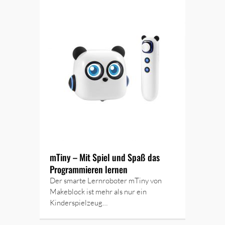
mTiny – Mit Spiel und Spaß das
Programmieren lernen
Der smarte Lernroboter mTiny von
Makeblock ist mehr als nur ein
Kinderspielzeug…