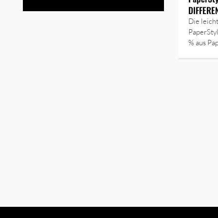
DIFFERE
Die leich
PaperStyl
% aus Pa