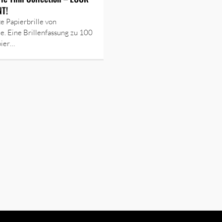
NT!
te Papierbrille von
e. Eine Brillenfassung zu 100
pier…