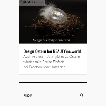
Design Ostern bei BEAUTYinc.world
Auch in diesem Jahr gibt es zu Ostern
wieder tolle Preise Einfach
bei Facebook oder Insta den…