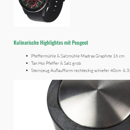
Kulinarische Highlightes mit Peugeot
Pfeffermühle & Salzmühle Madras Graphite 16 cm
Tan Hoi Pfeffer & Salz grob
Steinzeug Auflaufform rechteckig schiefer 40cm &