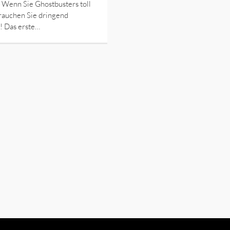
 Wenn Sie Ghostbusters toll
rauchen Sie dringend
! Das erste…