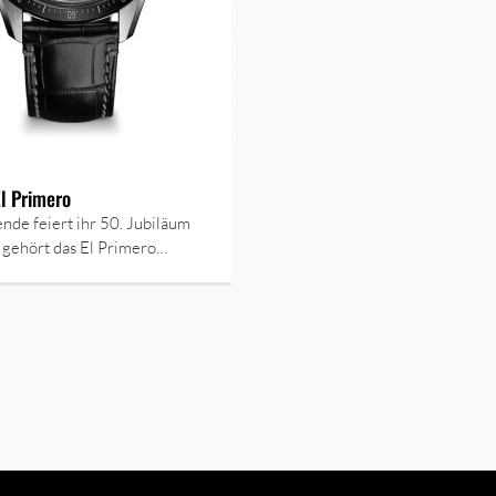
l Primero
nde feiert ihr 50. Jubiläum
 gehört das El Primero…