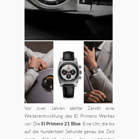
Vor zwei Jahren stellte Zenith eine
Weiterentwicklung des El Primero Werkes
vor: Die
El Primero 21 Blue
. Eine Uhr, die bis
auf die hundertstel Sekunde genau die Zeit