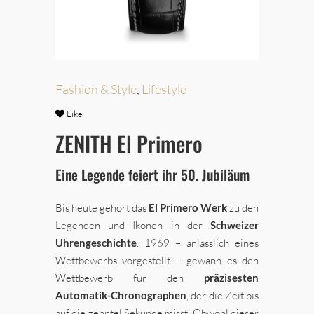
Fashion & Style
,
Lifestyle
Like
ZENITH El Primero
Eine Legende feiert ihr 50. Jubiläum
Bis heute gehört das
El Primero Werk
zu den
Legenden und Ikonen in der
Schweizer
Uhrengeschichte
. 1969 – anlässlich eines
Wettbewerbs vorgestellt – gewann es den
Wettbewerb für den
präzisesten
Automatik-Chronographen
, der die Zeit bis
auf die zehntel Sekunde misst. Obwohl dieser