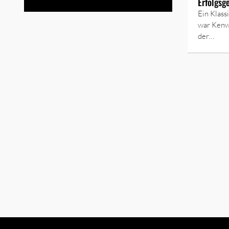
Erfolgsg
Ein Klas
war Kenw
der…