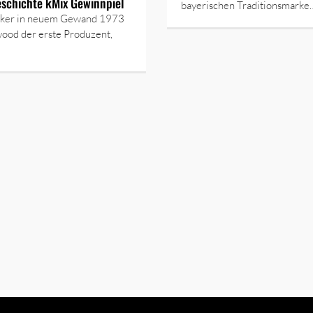
eschichte kMix Gewinnpiel
bayerischen Traditionsmarke
siker in neuem Gewand 1973
ood der erste Produzent,