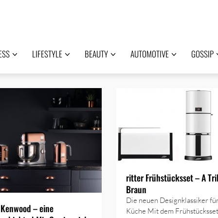
ESS
LIFESTYLE
BEAUTY
AUTOMOTIVE
GOSSIP
ritter Frühstücksset – A Tri
Braun
Die neuen Designklassiker für
 Kenwood – eine
Küche Mit dem Frühstücksset