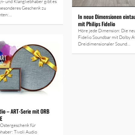
n- und Klangliebhaber gibt es
 besonderes Geschenk zu
hten:…
In neue Dimensionen einta
mit Philips Fidelio
Höre jede Dimension: Die neu
Fidelio Soundbar mit Dolby 
Dreidimensionaler Sound…
udio – ART-Serie mit ORB
E
s Ostergeschenk für
haber: Tivoli Audio