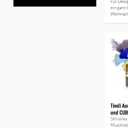
Für Desig
ein ganz
Weihnac
Tivoli A
und CUB
Stilvolle
Musiklieb