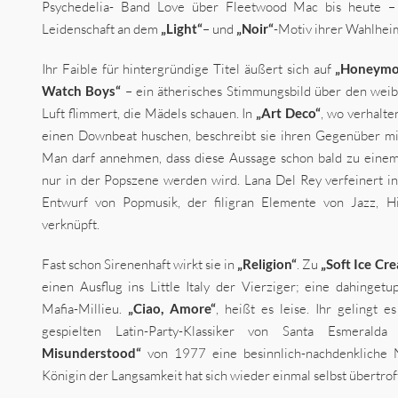
Psychedelia- Band Love über Fleetwood Mac bis heute – 
Leidenschaft an dem
„Light“
– und
„Noir“
-Motiv ihrer Wahlheim
Ihr Faible für hintergründige Titel äußert sich auf
„Honeymo
Watch Boys“
– ein ätherisches Stimmungsbild über den weib
Luft flimmert, die Mädels schauen. In
„Art Deco“
, wo verhalt
einen Downbeat huschen, beschreibt sie ihren Gegenüber m
Man darf annehmen, dass diese Aussage schon bald zu einem
nur in der Popszene werden wird. Lana Del Rey verfeinert i
Entwurf von Popmusik, der filigran Elemente von Jazz, 
verknüpft.
Fast schon Sirenenhaft wirkt sie in
„Religion“
. Zu
„Soft Ice Cr
einen Ausflug ins Little Italy der Vierziger; eine dahinge
Mafia-Millieu.
„Ciao, Amore“
, heißt es leise. Ihr gelingt e
gespielten Latin-Party-Klassiker von Santa Esmerald
Misunderstood“
von 1977 eine besinnlich-nachdenkliche 
Königin der Langsamkeit hat sich wieder einmal selbst übertrof