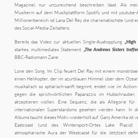
Magazine) nur unzureichend beschreiben lässt. Als meis
Musikerin auf dem Musikplattform Spotify und mit youtube-A
Millionenbereich ist Lana Del Rey die charismatischste (und e
des Social-Media-Zeitalters.
Bereits das Video zur aktuellen Single-Auskopplung
„High
starkes, multimediales Statement.
„The Andrews Sisters treffe
BBC-Radiomann Zane
Lone den Song. Im Clip feuert Del Ray mit einem monströs
einen Helikopter, der im azurblauen Himmel über dem Ozean 
musikalisch so sphärisch-sanft beginnt, endet wie im Action
gegen die sprichwörtlichen Paparazzis im Hubschrauber, 
akzeptieren wollen. Eine Sequenz, die als Allegorie für 
internationalen Superstardoms gesehen werden kann. In de
Albums taucht dieses Motiv wiederholt auf. Ganz Amerika ist ve
Eastcoast (und des Wintersport-Ortes Lake Placid) 
atmosphärische Aura der Westcaost für die Jetztzeit defi