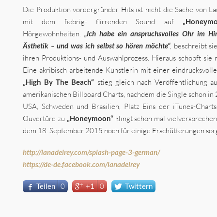
Die Produktion vordergründer Hits ist nicht die Sache von Lan
mit dem fiebrig- flirrenden Sound auf
„Honeymo
Hörgewohnheiten.
„Ich habe ein anspruchsvolles Ohr im Hi
Ästhetik – und was ich selbst so hören möchte“
, beschreibt s
ihren Produktions- und Auswahlprozess. Hieraus schöpft sie n
Eine akribisch arbeitende Künstlerin mit einer eindrucksvol
„High By The Beach“
stieg gleich nach Veröffentlichung a
amerikanischen Billboard Charts, nachdem die Single schon in 
USA, Schweden und Brasilien, Platz Eins der iTunes-Chart
Ouvertüre zu
„Honeymoon“
klingt schon mal vielversprechen
dem 18. September 2015 noch für einige Erschütterungen sor
http://lanadelrey.com/splash-page-3-german/
https://de-de.facebook.com/lanadelrey
Teilen
0
+1
0
Twittern