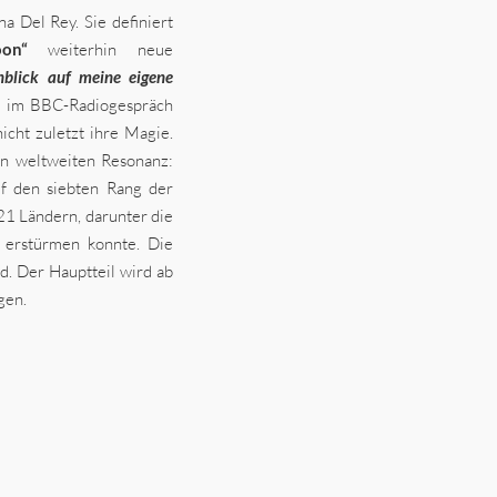
a Del Rey. Sie definiert
on“
weiterhin neue
nblick auf meine eigene
ie im BBC-Radiogespräch
icht zuletzt ihre Magie.
len weltweiten Resonanz:
uf den siebten Rang der
21 Ländern, darunter die
s erstürmen konnte. Die
d. Der Hauptteil wird ab
gen.