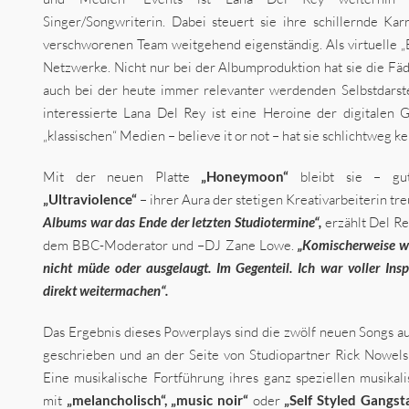
Singer/Songwriterin. Dabei steuert sie ihre schillernde Kar
verschworenen Team weitgehend eigenständig. Als virtuelle „
Netzwerke. Nicht nur bei der Albumproduktion hat sie die Fä
auch bei der heute immer relevanter werdenden Selbstdarste
interessierte Lana Del Rey ist eine Heroine der digitalen G
„klassischen“ Medien – believe it or not – hat sie schlichtweg ke
Mit der neuen Platte
„Honeymoon“
bleibt sie – gu
„Ultraviolence“
– ihrer Aura der stetigen Kreativarbeiterin tre
Albums war das Ende der letzten Studiotermine“,
erzählt Del Re
dem BBC-Moderator und –DJ Zane Lowe.
„Komischerweise w
nicht müde oder ausgelaugt. Im Gegenteil. Ich war voller Insp
direkt weitermachen“.
Das Ergebnis dieses Powerplays sind die zwölf neuen Songs a
geschrieben und an der Seite von Studiopartner Rick Nowels 
Eine musikalische Fortführung ihres ganz speziellen musikal
mit
„melancholisch“, „music noir“
oder
„Self Styled Gangst