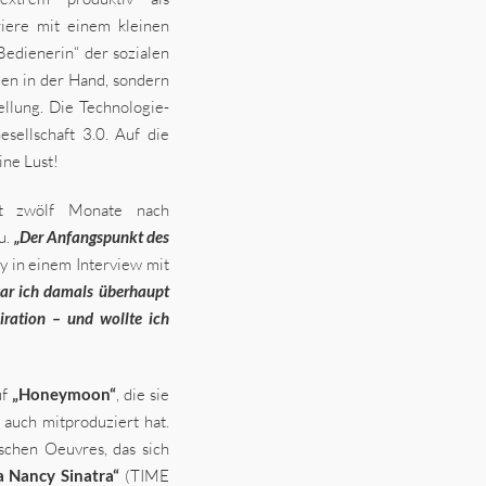
riere mit einem kleinen
Bedienerin“ der sozialen
den in der Hand, sondern
llung. Die Technologie-
esellschaft 3.0. Auf die
ine Lust!
t zwölf Monate nach
u.
„Der Anfangspunkt des
y in einem Interview mit
ar ich damals überhaupt
iration – und wollte ich
uf
„Honeymoon“
, die sie
auch mitproduziert hat.
ischen Oeuvres, das sich
a Nancy Sinatra“
(TIME