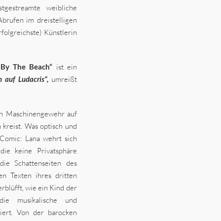
tgestreamte weibliche
brufen im dreistelligen
rfolgreichste) Künstlerin
 By The Beach“
ist ein
n auf Ludacris“,
umreißt
en Maschinengewehr auf
kreist. Was optisch und
-Comic: Lana wehrt sich
die keine Privatsphäre
die Schattenseiten des
n Texten ihres dritten
rblüfft, wie ein Kind der
die musikalische und
niert. Von der barocken