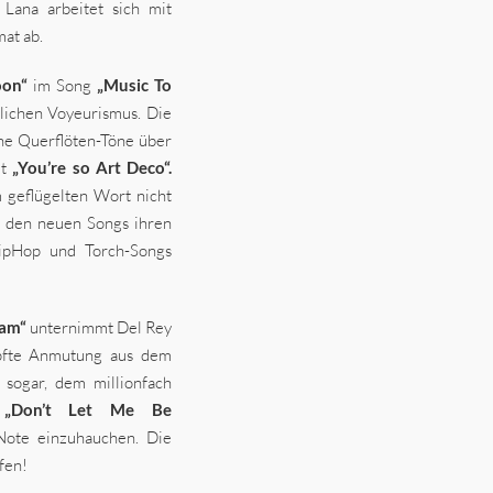
Lana arbeitet sich mit
at ab.
on“
im Song
„Music To
lichen Voyeurismus. Die
ene Querflöten-Töne über
it
„You’re so Art Deco“.
 geflügelten Wort nicht
n den neuen Songs ihren
HipHop und Torch-Songs
eam“
unternimmt Del Rey
tupfte Anmutung aus dem
s sogar, dem millionfach
a
„Don’t Let Me Be
Note einzuhauchen. Die
fen!