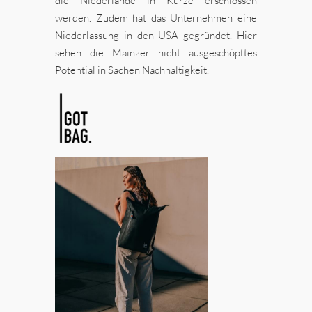
die Niederlande in Kürze erschlossen
werden. Zudem hat das Unternehmen eine
Niederlassung in den USA gegründet. Hier
sehen die Mainzer nicht ausgeschöpftes
Potential in Sachen Nachhaltigkeit.