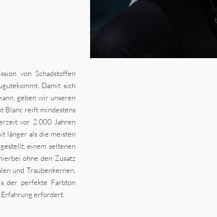
ssion von Schadstoffen
ugutekommt. Damit sich
kann, geben wir unseren
t Blanc reift mindestens
erzeit vor 2.000 Jahren
t länger als die meisten
estellt, einem seltenen
hierbei ohne den Zusatz
alen und Traubenkernen,
is der perfekte Farbton
 Erfahrung erfordert.