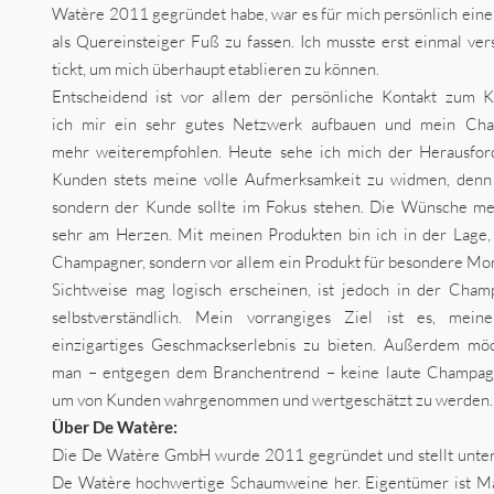
Watère 2011 gegründet habe, war es für mich persönlich ein
als Quereinsteiger Fuß zu fassen. Ich musste erst einmal ve
tickt, um mich überhaupt etablieren zu können.
Entscheidend ist vor allem der persönliche Kontakt zum 
ich mir ein sehr gutes Netzwerk aufbauen und mein C
mehr weiterempfohlen. Heute sehe ich mich der Herausfo
Kunden stets meine volle Aufmerksamkeit zu widmen, denn
sondern der Kunde sollte im Fokus stehen. Die Wünsche me
sehr am Herzen. Mit meinen Produkten bin ich in der Lage, 
Champagner, sondern vor allem ein Produkt für besondere Mo
Sichtweise mag logisch erscheinen, ist jedoch in der Cha
selbstverständlich. Mein vorrangiges Ziel ist es, mei
einzigartiges Geschmackserlebnis zu bieten. Außerdem möc
man – entgegen dem Branchentrend – keine laute Champag
um von Kunden wahrgenommen und wertgeschätzt zu werden.
Über De Watère:
Die De Watère GmbH wurde 2011 gegründet und stellt unt
De Watère hochwertige Schaumweine her. Eigentümer ist Ma