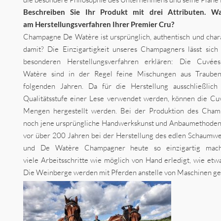
Beschreiben Sie Ihr Produkt mit drei Attributen. W
am Herstellungsverfahren Ihrer Premier Cru?
Champagne De Watère ist ursprünglich, authentisch und chara
damit? Die Einzigartigkeit unseres Champagners lässt sic
besonderen Herstellungsverfahren erklären: Die Cuv
Watère sind in der Regel feine Mischungen aus Trauben
folgenden Jahren. Da für die Herstellung ausschließlic
Qualitätsstufe einer Lese verwendet werden, können die Cuv
Mengen hergestellt werden. Bei der Produktion des Cha
noch jene ursprüngliche Handwerkskunst und Anbaumethoden z
vor über 200 Jahren bei der Herstellung des edlen Schaum
und De Watère Champagner heute so einzigartig mac
viele Arbeitsschritte wie möglich von Hand erledigt, wie etw
Die Weinberge werden mit Pferden anstelle von Maschinen gep