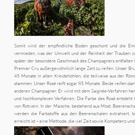
Somit wird der empfindliche Boden geschont und die Emi
vermieden, was der Umwelt und der Reinheit der Trauben z
später der besondere Geschmack des Champagners entfalten 
Premier Cru außergewöhnlich lange Zeit zu reifen. Unser Bru
45 Monate in alten Kreidehöhlen, die teilweise aus der Röm
stammen. Unser Rosé reift sogar 85 Monate. Beide reifen dami
anderen Champagner. Er wird mit dem Saignée-Verfahren herg
und hochkomplexen Verfahren: Die Farbe des Rosé entsteht 
von Rotwein. In der Maische, bestehend aus Most, Beerensch
werden die Farbstoffe aus den Beerenschalen extrahiert, b
erreicht ist – eine Methode, die viel Zeit sowie Kompetenz und