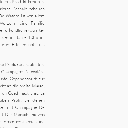
e ein Produkt kreieren,
eiht. Deshalb habe ich
 Watère ist vor allem
Wurzeln meiner Familie
ter urkundlich erwähnter
e, der im Jahre 1086 im
deren Erbe möchte ich
che Produkte anzubieten,
en. Champagne De Watère
wusste Gegenentwurf zur
ht an die breite Masse,
deren Geschmack unseres
en Profil, sie stehen
eten mit Champagne De
elt. Der Mensch und was
sem Anspruch an mich und