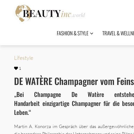
FASHION & STYLE
TRAVEL & WELLN
Lifestyle
1
DE WATÈRE Champagner vom Feins
„Bei Champagne De Watère entstehe
Handarbeit einzigartige Champagner für die bes
Leben.“
Martin A. Konorza im Gespräch über das außergewöhnliche
die besondere Philosophie des Unternehmens und seine Pläne f