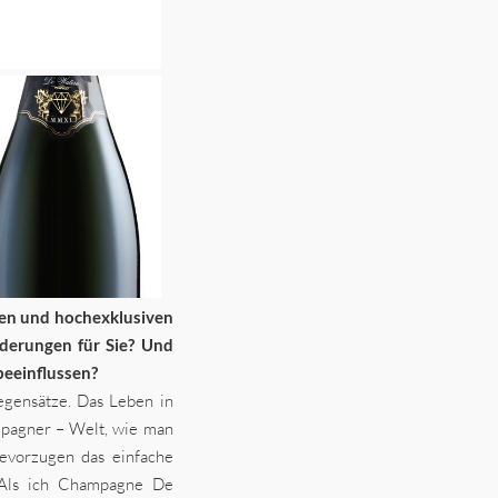
llen und hochexklusiven
derungen für Sie? Und
beeinflussen?
egensätze. Das Leben in
pagner – Welt, wie man
bevorzugen das einfache
 Als ich Champagne De