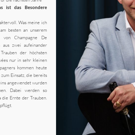
as ist das Besondere
ktervoll. Was meine ich
h am besten an unserem
ées von Champagne De
 aus zwei aufeinander
h Trauben der höchsten
ées nur in sehr kleinen
mpagners kommen heute
um Einsatz, die bereits
weins angewendet wurden
hen. Dabei werden so
a die Ernte der Trauben.
flügt.