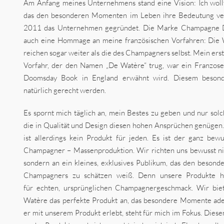
Am Anfang meines Unternehmens stand eine Vision: Ich wollt
das den besonderen Momenten im Leben ihre Bedeutung verl
2011 das Unternehmen gegründet. Die Marke Champagne De
auch eine Hommage an meine französischen Vorfahren: Die 
reichen sogar weiter als die des Champagners selbst. Mein ers
Vorfahr, der den Namen „De Watère“ trug, war ein Franzos
Doomsday Book in England erwähnt wird. Diesem beson
natürlich gerecht werden.
Es spornt mich täglich an, mein Bestes zu geben und nur sol
die in Qualität und Design diesen hohen Ansprüchen genüg
ist allerdings kein Produkt für jeden. Es ist der ganz be
Champagner – Massenproduktion. Wir richten uns bewusst nic
sondern an ein kleines, exklusives Publikum, das den beson
Champagners zu schätzen weiß. Denn unsere Produkte hab
für echten, ursprünglichen Champagnergeschmack. Wir bi
Watère das perfekte Produkt an, das besondere Momente ad
er mit unserem Produkt erlebt, steht für mich im Fokus. Die