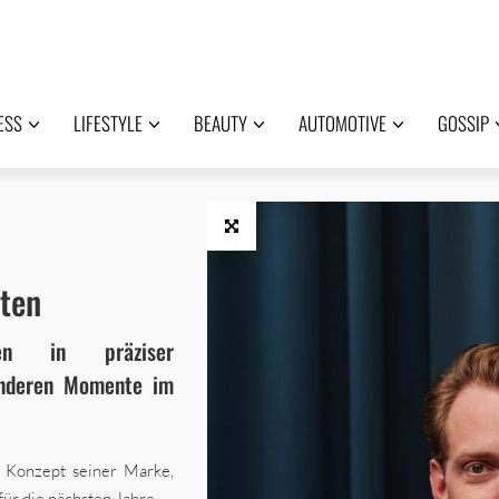
ESS
LIFESTYLE
BEAUTY
AUTOMOTIVE
GOSSIP
ten
n in präziser
onderen Momente im
 Konzept seiner Marke,
ür die nächsten Jahre