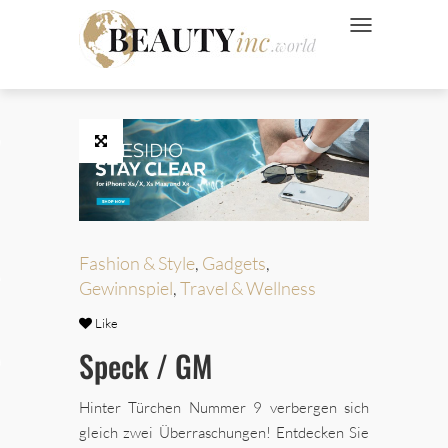
NAVIGATION UMSC
 Style
Wellness
Fashion & Style
,
Gadgets
,
ve
Gewinnspiel
,
Travel & Wellness
Like
Speck / GM
Ads
Hinter Türchen Nummer 9 verbergen sich
gleich zwei Überraschungen! Entdecken Sie