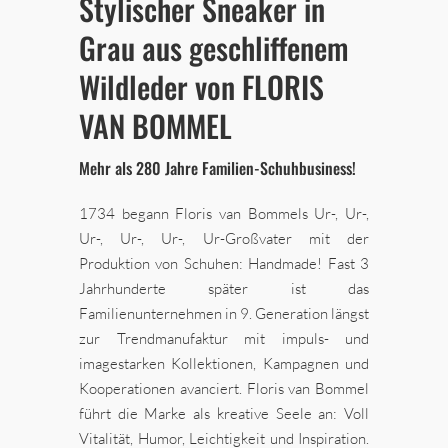
Stylischer Sneaker in
Grau aus geschliffenem
Wildleder von FLORIS
VAN BOMMEL
Mehr als 280 Jahre Familien-Schuhbusiness!
1734 begann Floris van Bommels Ur-, Ur-,
Ur-, Ur-, Ur-, Ur-Großvater mit der
Produktion von Schuhen: Handmade! Fast 3
Jahrhunderte später ist das
Familienunternehmen in 9. Generation längst
zur Trendmanufaktur mit impuls- und
imagestarken Kollektionen, Kampagnen und
Kooperationen avanciert. Floris van Bommel
führt die Marke als kreative Seele an: Voll
Vitalität, Humor, Leichtigkeit und Inspiration.