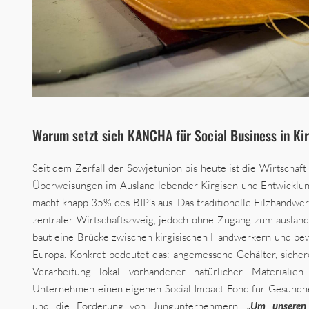
Warum setzt sich KANCHA für Social Business in Kir
Seit dem Zerfall der Sowjetunion bis heute ist die Wirtschaft
Überweisungen im Ausland lebender Kirgisen und Entwicklun
macht knapp 35% des BIP’s aus. Das traditionelle Filzhandwerk
zentraler Wirtschaftszweig, jedoch ohne Zugang zum auslä
baut eine Brücke zwischen kirgisischen Handwerkern und b
Europa. Konkret bedeutet das: angemessene Gehälter, sichere
Verarbeitung lokal vorhandener natürlicher Materialie
Unternehmen einen eigenen Social Impact Fond für Gesundhe
und die Förderung von Jungunternehmern.
„Um unseren