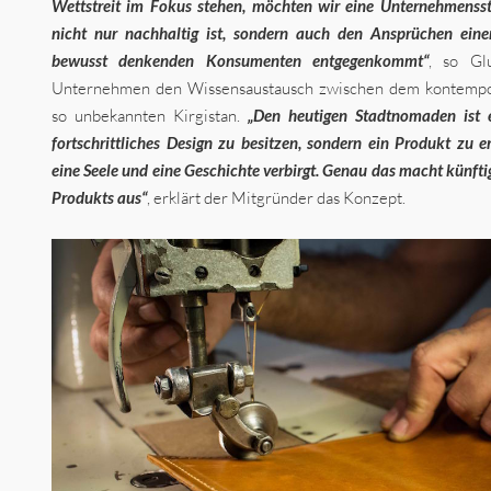
Wettstreit im Fokus stehen, möchten wir eine Unternehmensst
nicht nur nachhaltig ist, sondern auch den Ansprüchen ein
bewusst denkenden Konsumenten entgegenkommt“
, so Gl
Unternehmen den Wissensaustausch zwischen dem kontemp
so unbekannten Kirgistan.
„Den heutigen Stadtnomaden ist e
fortschrittliches Design zu besitzen, sondern ein Produkt zu 
eine Seele und eine Geschichte verbirgt. Genau das macht künftig
Produkts aus“
, erklärt der Mitgründer das Konzept.