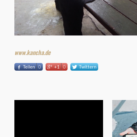
www.kancha.de
Teilen
0
+1
0
Twittern