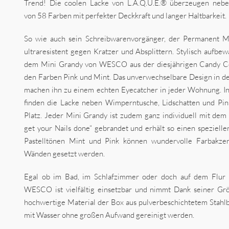
Trend! Die coolen Lacke von L.A.Q.U.E.® überzeugen neben
von 58 Farben mit perfekter Deckkraft und langer Haltbarkeit.
So wie auch sein Schreibwarenvorgänger, der Permanent Ma
ultraresistent gegen Kratzer und Absplittern. Stylisch aufbew
dem Mini Grandy von WESCO aus der diesjährigen Candy Col
den Farben Pink und Mint. Das unverwechselbare Design in de
machen ihn zu einem echten Eyecatcher in jeder Wohnung. 
finden die Lacke neben Wimperntusche, Lidschatten und Pi
Platz. Jeder Mini Grandy ist zudem ganz individuell mit de
get your Nails done“ gebrandet und erhält so einen speziell
Pastelltönen Mint und Pink können wundervolle Farbakzen
Wänden gesetzt werden.
Egal ob im Bad, im Schlafzimmer oder doch auf dem Flur
WESCO ist vielfältig einsetzbar und nimmt Dank seiner Gr
hochwertige Material der Box aus pulverbeschichtetem Stahlb
mit Wasser ohne großen Aufwand gereinigt werden.