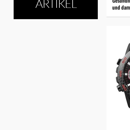
ARTIKEL
Gesundhe
und dami