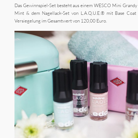
Das Gewinnspiel-Set besteht aus einem WESCO Mini Grandy 
Mint & dem Nagellack-Set von L.A.Q.U.E.® mit Base Coat 
Versiegelung im Gesamtwert von 120,00 Euro.