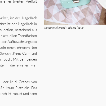
 einer breiten Vielfalt
rker, ist der Nagellack
ahrt ist der Nagellack in
wesco mini grandy edding laque
lection, bestehend aus
n aktuellen Trendfarben
In der Aufbewahrungsbox
nseln einen ehrenwerten
m Spruch „Keep Calm and
en Touch. Mit den beiden
te in die eigenen vier
 – der Mini Grandy von
öße kaum Platz ein. Das
lech ist robust und kann