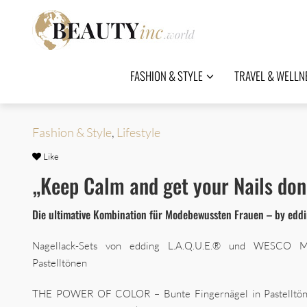
FASHION & STYLE
TRAVEL & WELLN
Fashion & Style
,
Lifestyle
Like
„Keep Calm and get your Nails don
Die ultimative Kombination für Modebewussten Frauen – by edd
Nagellack-Sets von edding L.A.Q.U.E.® und WESCO M
Pastelltönen
THE POWER OF COLOR – Bunte Fingernägel in Pastelltöne