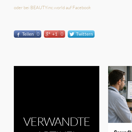
oder bei BEAUTYinc.world auf Facebook
Teilen
0
+1
0
Twittern
VERWANDTE