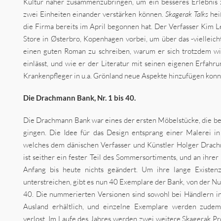
Kultur näher zusammenzubringen, um ein besseres Erlebnis 
zwei Einheiten einander verstärken können.
Skagerak Talks
hei
die Firma bereits im April begonnen hat. Der Verfasser Kim L
Store in Østerbro, Kopenhagen vorbei, um über das -vielleic
einen guten Roman zu schreiben, warum er sich trotzdem w
einlässt, und wie er der Literatur mit seinen eigenen Erfahru
Krankenpfleger in u.a. Grönland neue Aspekte hinzufügen konn
Die Drachmann Bank, Nr. 1 bis 40.
Die Drachmann Bank war eines der ersten Möbelstücke, die be
gingen. Die Idee für das Design entsprang einer Malerei i
welches dem dänischen Verfasser und Künstler Holger Drac
ist seither ein fester Teil des Sommersortiments, und an ihrer
Anfang bis heute nichts geändert. Um ihre lange Existen
unterstreichen, gibt es nun 40 Exemplare der Bank, von der 
40. Die nummerierten Versionen sind sowohl bei Händlern 
Ausland erhältlich, und einzelne Exemplare werden zude
verlost. Im Laufe des Jahres werden zwei weitere Skagerak 