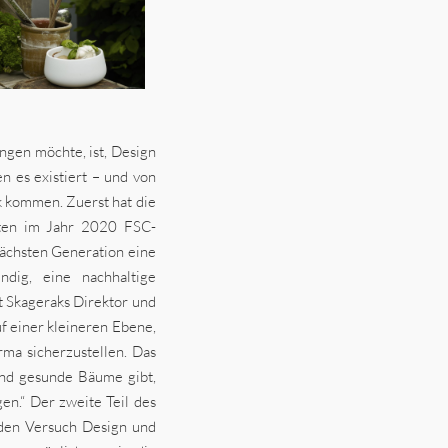
ingen möchte, ist, Design
 es existiert – und von
ck kommen. Zuerst hat die
ukten im Jahr 2020 FSC-
 nächsten Generation eine
ndig, eine nachhaltige
t Skageraks Direktor und
uf einer kleineren Ebene,
rma sicherzustellen. Das
und gesunde Bäume gibt,
en.“ Der zweite Teil des
 den Versuch Design und