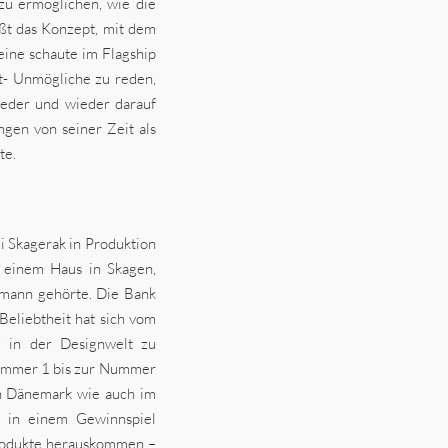
zu ermöglichen, wie die
ßt das Konzept, mit dem
eine schaute im Flagship
ht- Unmögliche zu reden,
ieder und wieder darauf
ngen von seiner Zeit als
te.
i Skagerak in Produktion
n einem Haus in Skagen,
hmann gehörte. Die Bank
 Beliebtheit hat sich vom
z in der Designwelt zu
Nummer 1 bis zur Nummer
in Dänemark wie auch im
m in einem Gewinnspiel
Produkte herauskommen –