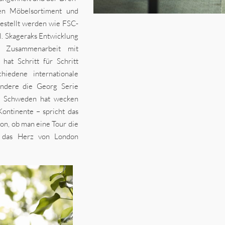
en Möbelsortiment und
gestellt werden wie FSC-
hl. Skageraks Entwicklung
 Zusammenarbeit mit
at Schritt für Schritt
iedene internationale
ondere die Georg Serie
nd Schweden hat wecken
Kontinente – spricht das
on, ob man eine Tour die
h das Herz von London