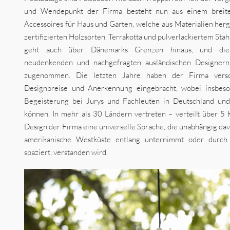
und Wendepunkt der Firma besteht nun aus einem breit
Accessoires für Haus und Garten, welche aus Materialien her
zertifizierten Holzsorten, Terrakotta und pulverlackiertem Sta
geht auch über Dänemarks Grenzen hinaus, und die
neudenkenden und nachgefragten ausländischen Designern h
zugenommen. Die letzten Jahre haben der Firma versch
Designpreise und Anerkennung eingebracht, wobei insbes
Begeisterung bei Jurys und Fachleuten in Deutschland u
können. In mehr als 30 Ländern vertreten – verteilt über 5 
Design der Firma eine universelle Sprache, die unabhängig dav
amerikanische Westküste entlang unternimmt oder durc
spaziert, verstanden wird.