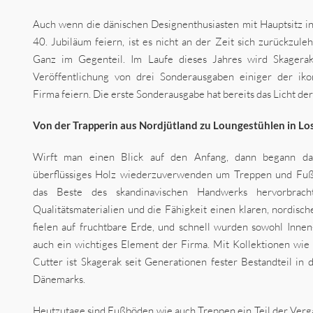
Auch wenn die dänischen Designenthusiasten mit Hauptsitz in
40. Jubiläum feiern, ist es nicht an der Zeit sich zurückzul
Ganz im Gegenteil. Im Laufe dieses Jahres wird Skagera
Veröffentlichung von drei Sonderausgaben einiger der iko
Firma feiern. Die erste Sonderausgabe hat bereits das Licht der
Von der Trapperin aus Nordjütland zu Loungestühlen in Lo
Wirft man einen Blick auf den Anfang, dann begann d
überflüssiges Holz wiederzuverwenden um Treppen und Fußb
das Beste des skandinavischen Handwerks hervorbrach
Qualitätsmaterialien und die Fähigkeit einen klaren, nordisc
fielen auf fruchtbare Erde, und schnell wurden sowohl Inn
auch ein wichtiges Element der Firma. Mit Kollektionen wie
Cutter ist Skagerak seit Generationen fester Bestandteil in
Dänemarks.
Heutzutage sind Fußböden wie auch Treppen ein Teil der Verg