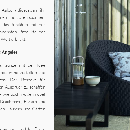
 Aalborg dieses Jahr ihr
ehnen und zu entspannen.
k das Jubiläum mit der
nischsten Produkte der
 Welt erblickt.
s Angeles
as Ganze mit der Idee
öden herzustellen, die
ten. Der Respekt für
hen Ausdruck zu schaffen
en- wie auch Außenmöbel
 Drachmann, Riviera und
 den Häusern und Gärten
angenheit und der Dreh-