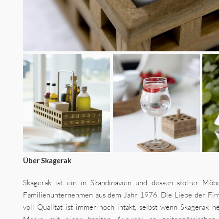
Über Skagerak
Skagerak ist ein in Skandinavien und dessen stolzer Möbe
Familienunternehmen aus dem Jahr 1976. Die Liebe der Fir
voll Qualität ist immer noch intakt, selbst wenn Skagerak 