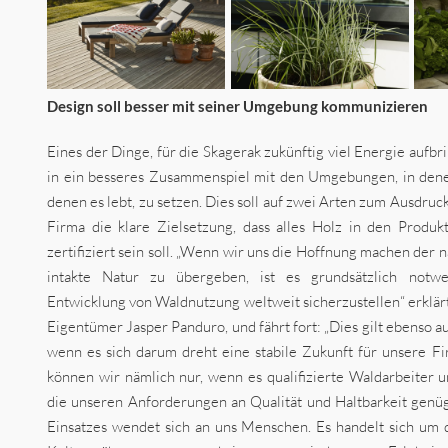
Design soll besser mit seiner Umgebung kommunizieren
Eines der Dinge, für die Skagerak zukünftig viel Energie aufbr
in ein besseres Zusammenspiel mit den Umgebungen, in denen
denen es lebt, zu setzen. Dies soll auf zwei Arten zum Ausdru
Firma die klare Zielsetzung, dass alles Holz in den Prod
zertifiziert sein soll. „Wenn wir uns die Hoffnung machen der
intakte Natur zu übergeben, ist es grundsätzlich notwe
Entwicklung von Waldnutzung weltweit sicherzustellen“ erklär
Eigentümer Jasper Panduro, und fährt fort: „Dies gilt ebenso a
wenn es sich darum dreht eine stabile Zukunft für unsere Fi
können wir nämlich nur, wenn es qualifizierte Waldarbeiter 
die unseren Anforderungen an Qualität und Haltbarkeit genüg
Einsatzes wendet sich an uns Menschen. Es handelt sich um