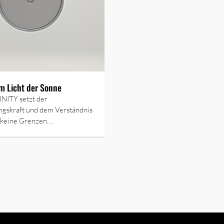
m Licht der Sonne
NITY setzt der
ngskraft und dem Verständnis
 keine Grenzen….