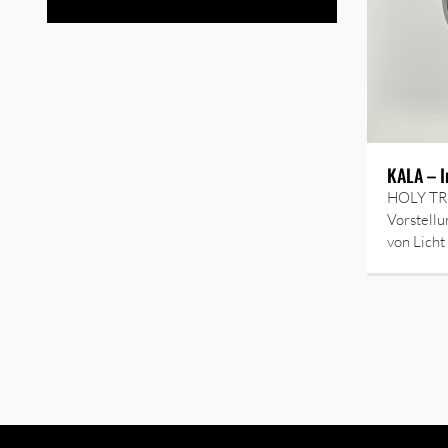
KALA – I
HOLY TRI
Vorstellu
von Licht