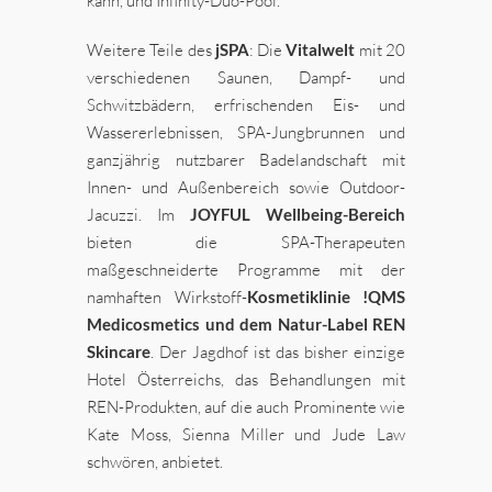
kann, und Infinity-Duo-Pool.
Weitere Teile des
jSPA
: Die
Vitalwelt
mit 20
verschiedenen Saunen, Dampf- und
Schwitzbädern, erfrischenden Eis- und
Wassererlebnissen, SPA-Jungbrunnen und
ganzjährig nutzbarer Badelandschaft mit
Innen- und Außenbereich sowie Outdoor-
Jacuzzi. Im
JOYFUL Wellbeing-Bereich
bieten die SPA-Therapeuten
maßgeschneiderte Programme mit der
namhaften Wirkstoff-
Kosmetiklinie !QMS
Medicosmetics und dem Natur-Label REN
Skincare
. Der Jagdhof ist das bisher einzige
Hotel Österreichs, das Behandlungen mit
REN-Produkten, auf die auch Prominente wie
Kate Moss, Sienna Miller und Jude Law
schwören, anbietet.