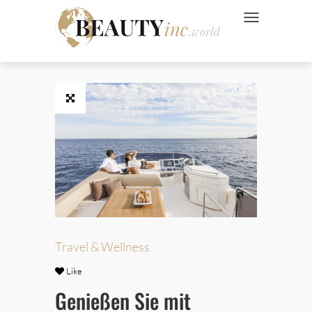
NAVIGATION UMSC
 Style
Wellness
ve
Travel & Wellness
Ads
Like
Genießen Sie mit