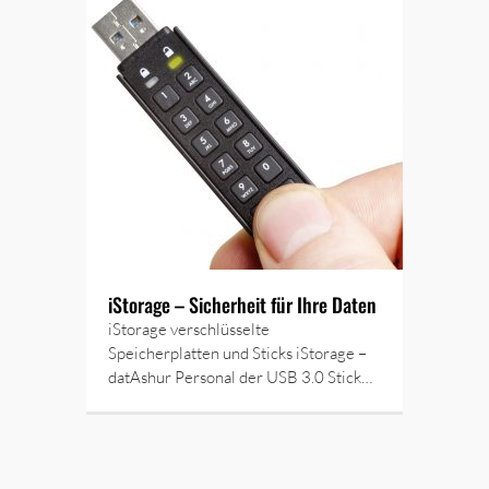
iStorage – Sicherheit für Ihre Daten
iStorage verschlüsselte
Speicherplatten und Sticks iStorage –
datAshur Personal der USB 3.0 Stick…