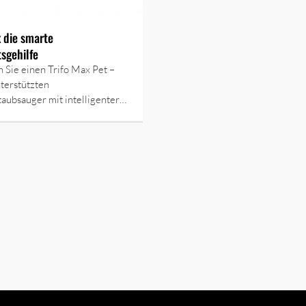
x die smarte
sgehilfe
Sie einen Trifo Max Pet –
terstützten
aubsauger mit intelligenter…