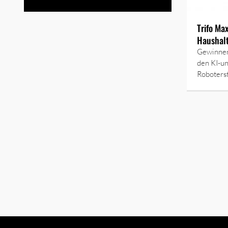
Trifo Ma
Haushalt
Gewinnen 
den KI-un
Roboterst