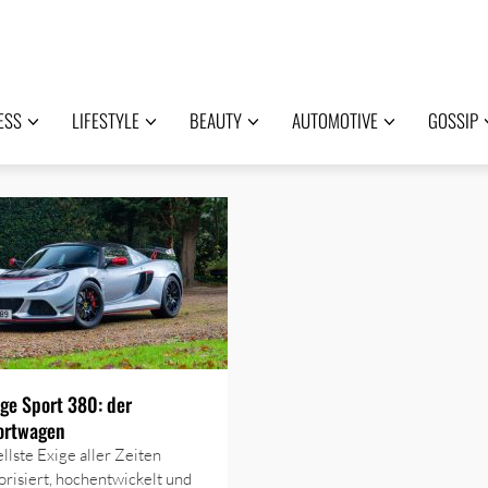
ESS
LIFESTYLE
BEAUTY
AUTOMOTIVE
GOSSIP
ige Sport 380: der
ortwagen
llste Exige aller Zeiten
isiert, hochentwickelt und