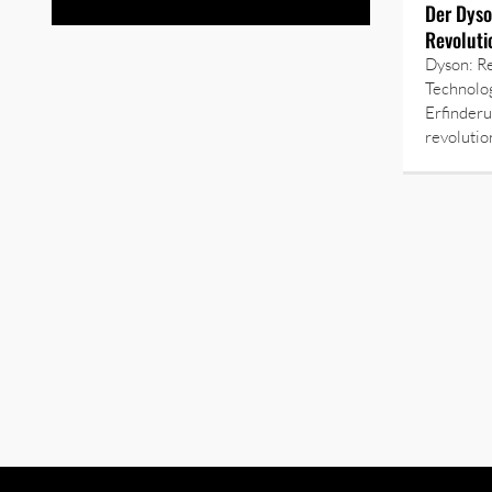
Der Dyso
Revoluti
Dyson: R
Technolo
Erfinder
revolutio