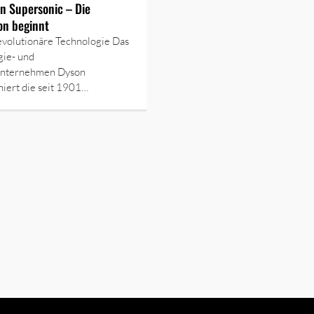
n Supersonic – Die
on beginnt
evolutionäre Technologie Das
gie- und
unternehmen Dyson
niert die seit 1901…