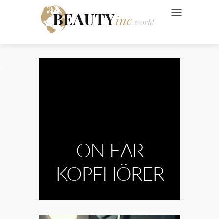
NAVIGATION UMSC
 Style
Wellness
ve
ON-EAR
KOPFHÖRER
Ads