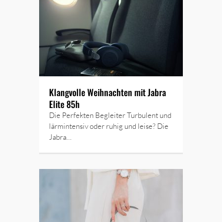
Klangvolle Weihnachten mit Jabra
Elite 85h
Die Perfekten Begleiter Turbulent und
lärmintensiv oder ruhig und leise? Die
Jabra…