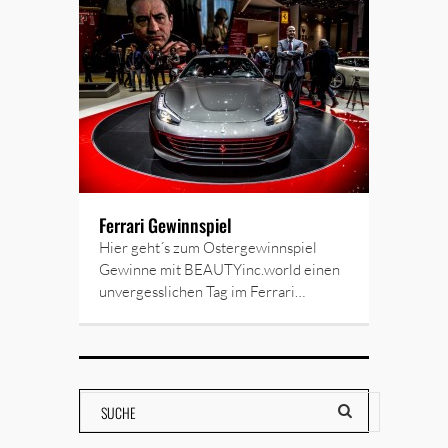
Ferrari Gewinnspiel
Hier geht´s zum Ostergewinnspiel
Gewinne mit BEAUTYinc.world einen
unvergesslichen Tag im Ferrari…