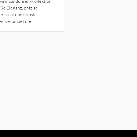
 Armbanduhren-Kollektion
ße Eleganz, präzise
rkunst und feinste
en verbindet die…