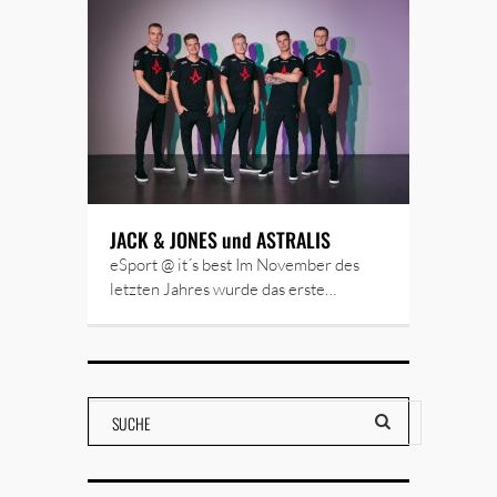
JACK & JONES und ASTRALIS
eSport @ it´s best Im November des
letzten Jahres wurde das erste…