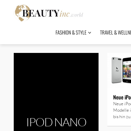
FASHION & STYLE
TRAVEL & WELLN
Neue iP
Neue iPo
Modelle 
bis hin z
IPOD NANO