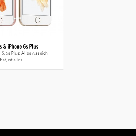
s & iPhone 6s Plus
 & 6s Plus: Alles was sich
at, ist alles…