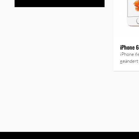
iPhone 6
iPhone 6s
geändert h