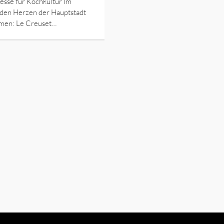
esse für Kochkultur Im
nden Herzen der Hauptstadt
en: Le Creuset…