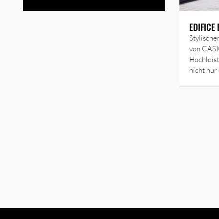
EDIFICE
Stylisch
von CASI
Hochleis
nicht nur