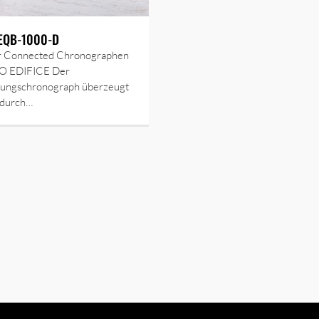
 EQB-1000-D
er Connected Chronographen
O EDIFICE Der
tungschronograph überzeugt
 durch…