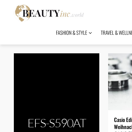
FASHION & STYLE
TRAVEL & WELLN
EFS-S590AT
Casio Ed
Weihnac