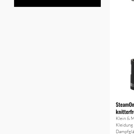
SteamOn
knitterf
Klein & 
Kleidung 
Dampfglät