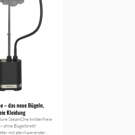
e – das neue Bügeln,
reie Kleidung
More SteamOne knitterfreie
– ohne Bügelbrett!
ter mit sterilisierender…