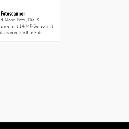
 Fotoscanner
d-Alone-Foto-, Dia- &
canner mit 14-MP-Sensor mit
talisieren Sie Ihre Fotos,…