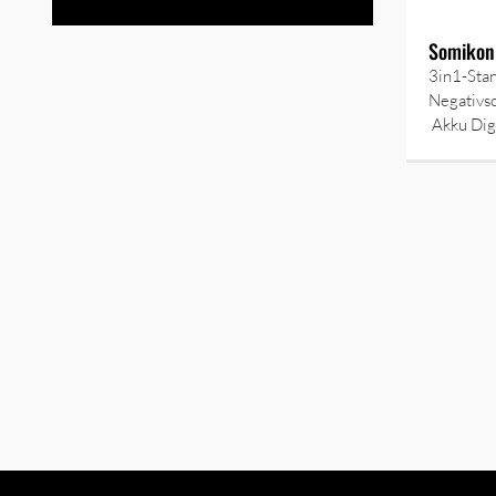
Somikon
3in1-Stan
Negativs
Akku Digi