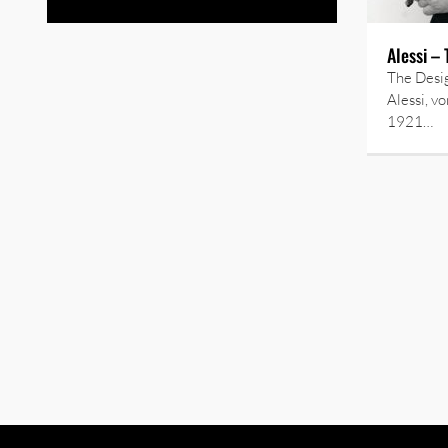
Alessi –
The Desi
Alessi, v
1921…