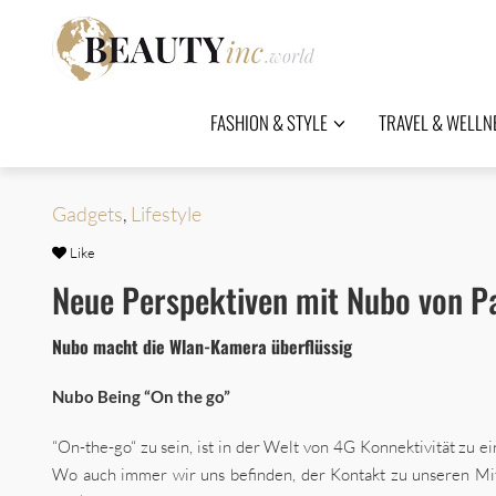
FASHION & STYLE
TRAVEL & WELLN
Gadgets
,
Lifestyle
Like
Neue Perspektiven mit Nubo von P
Nubo macht
die Wlan-Kamera
überflüssig
Nubo Being “On the go”
“On-the-go“ zu sein, ist in der Welt von 4G Konnektivität zu 
Wo auch immer wir uns befinden, der Kontakt zu unseren Mi