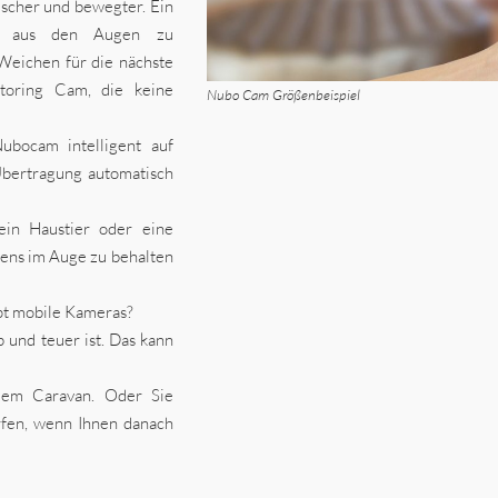
mischer und bewegter. Ein
ht aus den Augen zu
Weichen für die nächste
toring Cam, die keine
Nubo Cam Größenbeispiel
Nubocam intelligent auf
Übertragung automatisch
 ein Haustier oder eine
bens im Auge zu behalten
pt mobile Kameras?
 und teuer ist. Das kann
dem Caravan. Oder Sie
rfen, wenn Ihnen danach