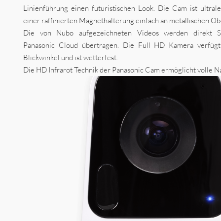
Linienführung einen futuristischen Look. Die Cam ist ultrale
einer raffinierten Magnethalterung einfach an metallischen Ob
Die von Nubo aufgezeichneten Videos werden direkt SSL
Panasonic Cloud übertragen. Die Full HD Kamera verfüg
Blickwinkel und ist wetterfest.
Die HD Infrarot Technik der Panasonic Cam ermöglicht volle Na