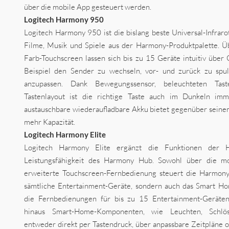
über die mobile App gesteuert werden.
Logitech Harmony 950
Logitech Harmony 950 ist die bislang beste Universal-Infrar
Filme, Musik und Spiele aus der Harmony-Produktpalette. Ü
Farb-Touchscreen lassen sich bis zu 15 Geräte intuitiv über
Beispiel den Sender zu wechseln, vor- und zurück zu spul
anzupassen. Dank Bewegungssensor, beleuchteten Tas
Tastenlayout ist die richtige Taste auch im Dunkeln imm
austauschbare wiederaufladbare Akku bietet gegenüber sein
mehr Kapazität.
Logitech Harmony Elite
Logitech Harmony Elite ergänzt die Funktionen de
Leistungsfähigkeit des Harmony Hub. Sowohl über die mo
erweiterte Touchscreen-Fernbedienung steuert die Harmony 
sämtliche Entertainment-Geräte, sondern auch das Smart H
die Fernbedienungen für bis zu 15 Entertainment-Geräte
hinaus Smart-Home-Komponenten, wie Leuchten, Schlö
entweder direkt per Tastendruck, über anpassbare Zeitpläne 