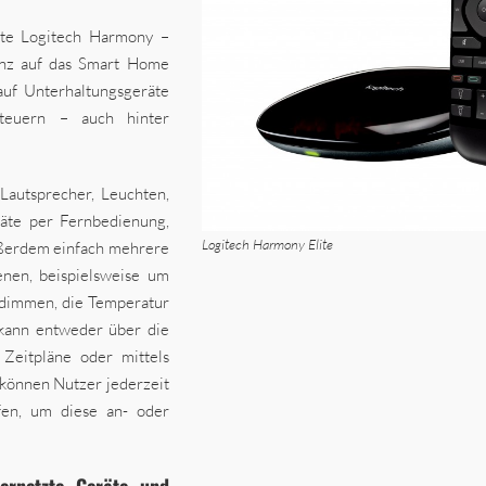
erte Logitech Harmony –
enz auf das Smart Home
auf Unterhaltungsgeräte
teuern – auch hinter
 Lautsprecher, Leuchten,
räte per Fernbedienung,
Logitech Harmony Elite
ußerdem einfach mehrere
nen, beispielsweise um
u dimmen, die Temperatur
 kann entweder über die
Zeitpläne oder mittels
können Nutzer jederzeit
en, um diese an- oder