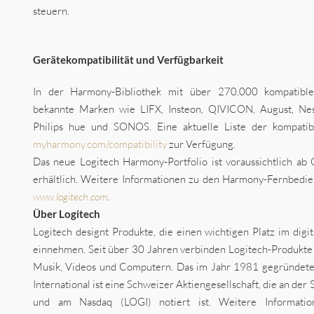
steuern.
Gerätekompatibilität und Verfügbarkeit
In der Harmony-Bibliothek mit über 270.000 kompatible
bekannte Marken wie LIFX, Insteon, QIVICON, August, Nes
Philips hue und SONOS. Eine aktuelle Liste der kompatib
myharmony.com/compatibility
zur Verfügung.
Das neue Logitech Harmony-Portfolio ist voraussichtlich 
erhältlich. Weitere Informationen zu den Harmony-Fernbedie
www.logitech.com
.
Über Logitech
Logitech designt Produkte, die einen wichtigen Platz im digit
einnehmen. Seit über 30 Jahren verbinden Logitech-Produkte
Musik, Videos und Computern. Das im Jahr 1981 gegründet
International ist eine Schweizer Aktiengesellschaft, die an d
und am Nasdaq (LOGI) notiert ist. Weitere Informatio