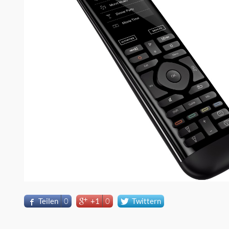
Teilen
0
+1
0
Twittern