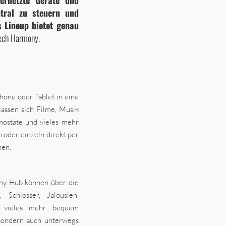
ernetzte Geräte und
ntral zu steuern und
 Lineup bietet genau
tech Harmony.
one oder Tablet in eine
assen sich Filme, Musik
mostate und vieles mehr
 oder einzeln direkt per
nen.
ny Hub können über die
Schlösser, Jalousien,
d vieles mehr bequem
sondern auch unterwegs