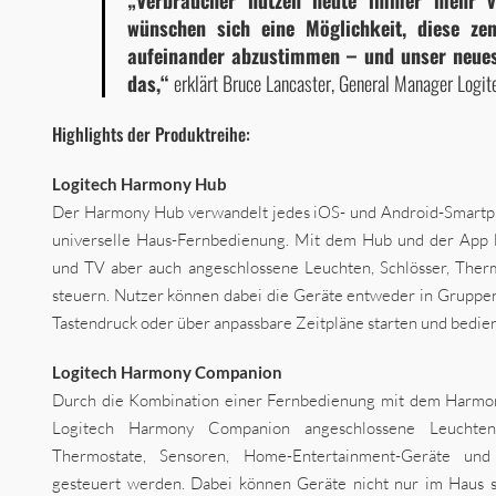
„Verbraucher nutzen heute immer mehr v
wünschen sich eine Möglichkeit, diese ze
aufeinander abzustimmen – und unser neues
das,“
erklärt Bruce Lancaster, General Manager Logi
Highlights der Produktreihe:
Logitech Harmony Hub
Der Harmony Hub verwandelt jedes iOS- und Android-Smartph
universelle Haus-Fernbedienung. Mit dem Hub und der App l
und TV aber auch angeschlossene Leuchten, Schlösser, Ther
steuern. Nutzer können dabei die Geräte entweder in Gruppen
Tastendruck oder über anpassbare Zeitpläne starten und bedie
Logitech Harmony Companion
Durch die Kombination einer Fernbedienung mit dem Harmo
Logitech Harmony Companion angeschlossene Leuchten, 
Thermostate, Sensoren, Home-Entertainment-Geräte un
gesteuert werden. Dabei können Geräte nicht nur im Haus 