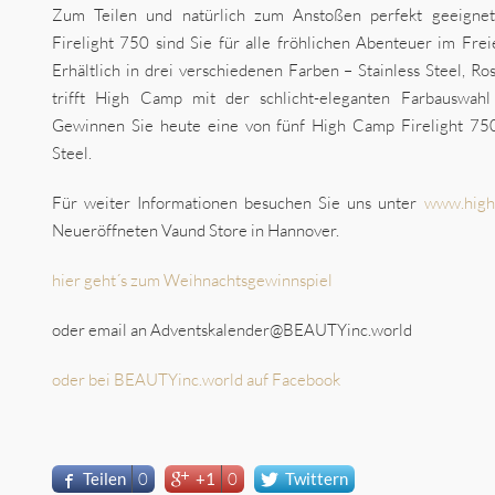
Zum Teilen und natürlich zum Anstoßen perfekt geeign
Firelight 750 sind Sie für alle fröhlichen Abenteuer im Frei
Erhältlich in drei verschiedenen Farben – Stainless Steel, R
trifft High Camp mit der schlicht-eleganten Farbauswahl
Gewinnen Sie heute eine von fünf High Camp Firelight 750
Steel.
Für weiter Informationen besuchen Sie uns unter
www.high
Neueröffneten Vaund Store in Hannover.
hier geht´s zum Weihnachtsgewinnspiel
oder email an Adventskalender@BEAUTYinc.world
oder bei BEAUTYinc.world auf Facebook
Teilen
0
+1
0
Twittern