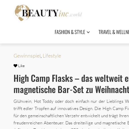
FASHION & STYLE
TRAVEL & WELLN
Gewinnspiel
,
Lifestyle
Like
High Camp Flasks – das weltweit e
magnetische Bar-Set zu Weihnach
Glühwein, Hot Toddy oder doch einfach nur der Lieblings 
trifft edler Tropfen auf innovatives Design. Die High Camp F
für den gemeinschaftlichen Verzehr entwickelt und trägt Ihren
freudenreichen Abenteuer. Das dreiteilige und magnetische B