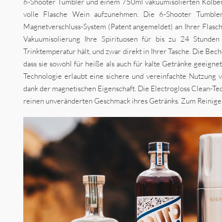
6-Shooter Tumbler und einem 750ml vakuumisolierten Kolbe
volle Flasche Wein aufzunehmen. Die 6-Shooter Tumbl
Magnetverschluss-System (Patent angemeldet) an Ihrer Flasch
Vakuumisolierung Ihre Spirituosen für bis zu 24 Stunden
Trinktemperatur hält, und zwar direkt in Ihrer Tasche. Die Bec
dass sie sowohl für heiße als auch für kalte Getränke geeigne
Technologie erlaubt eine sichere und vereinfachte Nutzung
dank der magnetischen Eigenschaft. Die Electrogloss Clean-Tec
reinen unveränderten Geschmack ihres Getränks. Zum Reinigen