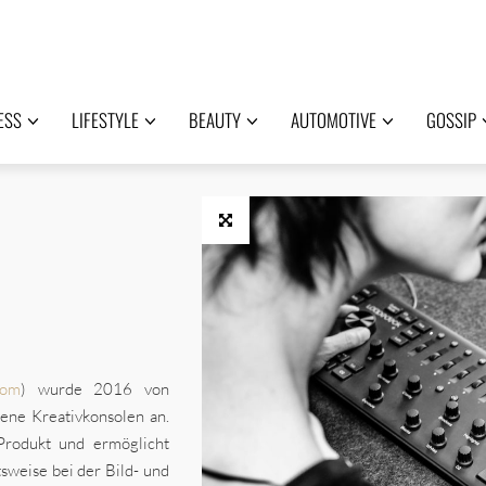
ESS
LIFESTYLE
BEAUTY
AUTOMOTIVE
GOSSIP
com
) wurde 2016 von
dene Kreativkonsolen an.
Produkt und ermöglicht
tsweise bei der Bild- und