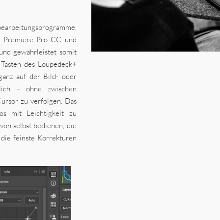
obearbeitungsprogramme,
e Premiere Pro CC und
und gewährleistet somit
d Tasten des Loupedeck+
ganz auf der Bild- oder
glich – ohne zwischen
rsor zu verfolgen. Das
os mit Leichtigkeit zu
 von selbst bedienen, die
 die feinste Korrekturen