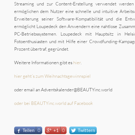
Streaming und zur Content-Erstellung verwendet werden
ermöglichen dem Nutzer eine schnelle und intuitive Arbeitsw
Erweiterung seiner Software-Kompatibilität und die Ent
ermöglicht Loupedeck den Anwendern eine nahtlose Zusamme
PC-Betriebssystemen. Loupedeck mit Hauptsitz in Hel
Fotoenthusiasten und mit Hilfe einer Crowdfunding-Kampag
Prozent übertraf, gegründet.
Weitere Informationen gibt es
hier
.
hier geht´s zum Weihnachtsgewinnspiel
oder email an Adventskalender@BEAUTYinc.world
oder bei BEAUTYinc.world auf Facebook
Teilen
0
+1
0
Twittern