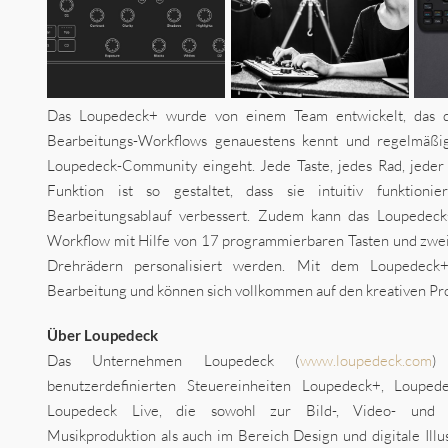
Das Loupedeck+ wurde von einem Team entwickelt, das d
Bearbeitungs-Workflows genauestens kennt und regelmäßi
Loupedeck-Community eingeht. Jede Taste, jedes Rad, jeder
Funktion ist so gestaltet, dass sie intuitiv funktion
Bearbeitungsablauf verbessert. Zudem kann das Loupedeck
Workflow mit Hilfe von 17 programmierbaren Tasten und zwei 
Drehrädern personalisiert werden. Mit dem Loupedeck
Bearbeitung und können sich vollkommen auf den kreativen Pro
Über Loupedeck
Das Unternehmen Loupedeck (
www.loupedeck.com
)
benutzerdefinierten Steuereinheiten Loupedeck+, Louped
Loupedeck Live, die sowohl zur Bild-, Video- und A
Musikproduktion als auch im Bereich Design und digitale Illu