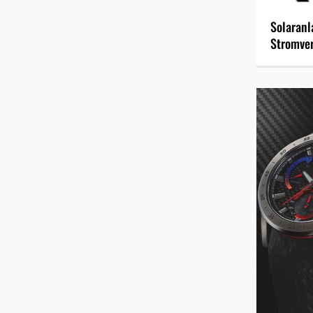
Solaranl
Stromver