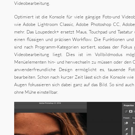
Videobearbeitung.
Optimiert ist die Konsole für viele gängige Foto-und Vide
wie Adobe Lightroom Classic, Adobe Photoshop CC, Adob
mehr. Das Loupedeck+ ersetzt Maus, Touchpad und Tastatur 
einen flüssigen und präzisen Workflow. Die Funktionen un
sind nach Programm-Kategorien sortiert, sodass der Fokus 
Videobearbeitung liegt. Dies ist im Vollbildmodus mö
Menüelementen hin- und herwechseln zu müssen oder den Cu
anwenderfreundliche Design ermöglicht es, tausende Fot
bearbeiten. Schon nach kurzer Zeit lässt sich die Konsole wie
Augen fokussieren sich dabei ganz auf das Bild. So sind auch
ohne Mühe einstellbar.