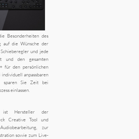
ie Besonderheiten des
g auf die Wünsche der
 Schieberegler und jede
iert und den gesamten
+ für den persönlichen
individuell anpassbaren
+ sparen Sie Zeit bei
zess einlassen.
 ist Hersteller der
eck Creative Tool und
udiobearbeitung, zur
stration sowie zum Live-