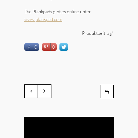
Die Plankpads gibt es online unter
www.plankpad.com
Produktbeitrag*
0
0