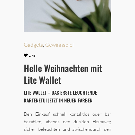
Gadgets
,
Gewinnspiel
Like
Helle Weihnachten mit
Lite Wallet
LITE WALLET – DAS ERSTE LEUCHTENDE
KARTENETUI JETZT IN NEUEN FARBEN
Den Einkauf schnell kontaktlos oder bar
bezahlen, abends den dunklen Heimweg
sicher beleuchten und zwischendurch den