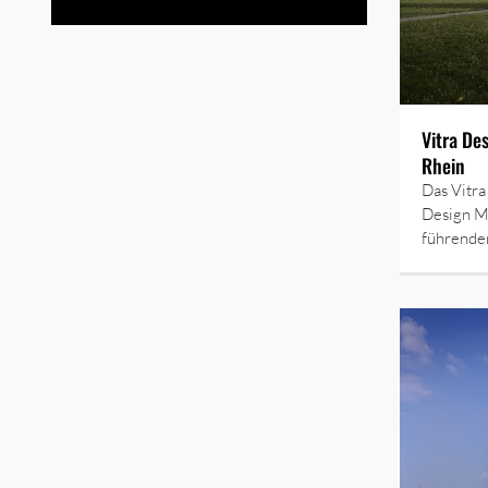
Vitra De
Rhein
Das Vitr
Design M
führend