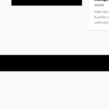
von Jessie
Intervie
Kuchler 
weltweit 