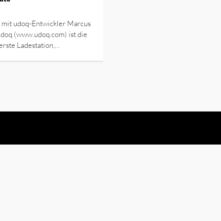
w mit udoq-Entwickler Marcus
udoq (www.udoq.com) ist die
erste Ladestation,…